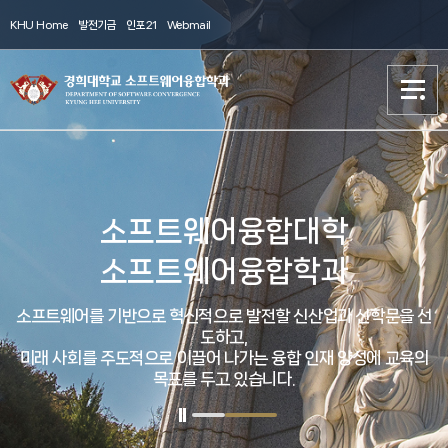
KHU Home
발전기금
인포21
Webmail
학과(학부)소개
학과(학부)소개
교수소개
교수소개
소프트웨어융합대학
소프트웨어융합학과
학부
학부
소프트웨어를 기반으로 혁신적으로 발전할 신산업과 신학문을 선
대학원
대학원
도하고,
미래 사회를 주도적으로 이끌어 나가는 융합 인재 양성에 교육의
목표를 두고 있습니다.
공지사항
공지사항