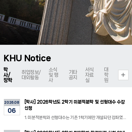
KHU Notice
학
소식
서식
대
더보기
취업정보/
기타
사/
및 행
자료
학
대외활동
공지
장학
사
실
원
[학사] 2026학년도 2학기 미분적분학 및 선형대수 수강
2026.08
신청
06
1. 미분적분학과 선형대수는 기존 1학기에만 개설되던 강좌였으나, 학생들의 전공수업 이수 편의를 도모하고자 2026학년도 2학기에 일부 강좌를 추가 개설하여 운영하게 되었습니다. 2. 본 강좌는 재수강보다 처음 수강하는 학생을 우선으로 하며, 수강신청은 수강인원의 조정을 위하여 응용수학과 홈페이지 공지사항 게시판에 안내되는 Google form을 통해서만 진행되니, 소속 학생들에게 안내를 부탁드립니다. 가. 대상 과목 1) 미분적분학 2) 선형대수 나. 주소:(https://forms.gle/gJkVkhoQZorS6UF67) 다. 수강신청 우선대상(1)-2) 순) - 증빙자료 제출 필요 1) 미분적분학/선형대수 강좌가 전공기초(필수)인 학과 소속으로 강좌를 처음 수강하는 학 생 2) 2026학년도 2학기 졸업예정자로 미이수시 졸업이 불가한 학생 3) 기타 '1)','2)'에 준하는 사유 라. 신청(양식제출) 기간: 2026.08.05.(수) 10시 ~ 08.12.(수) 17시 마. 일정 안내 1) 수강대상 선정 및 연락: 2026.08.14.(금) (예정) ※ 우선대상 여부와 신청사유 및 수강인원을 고려하여 수강대상 선정 2) 수강신청 등록: 수강신청 변동 가능성을 고려하여 수강정정 기간에 일괄 입력 예정 3) 일정은 상황에 따라 변동될 수 있음 바. 비고 1) 수강신청 우선대상의 경우에도 상황에 따라 배정이 불가할 수 있음 2) 1개 과목당 1개 Google form 신청(1개 양식으로 복수 과목 신청 불가) 3) 미분적분학의 경우 신청한 우선순위를 고려하여 신청가능한 강좌에 배정 ※ 동일시간에 다른 강좌가 신청되어 있을 경우, 입력 불가 4) Google form 이외의 신청은 불가함 사. 문의처 1) 응용수학과 행정실: 031)201-2404 2) 이메일: mathkk@khu.ac.kr. 끝.